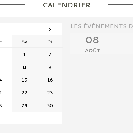
CALENDRIER
LES ÉVÈNEMENTS D
08
e
Sa
Di
AOÛT
1
2
7
8
9
4
15
16
1
22
23
8
29
30