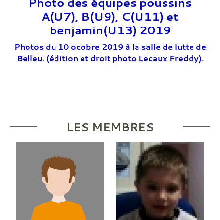
Photo des équipes poussins
A(U7), B(U9), C(U11) et
benjamin(U13) 2019
Photos du 10 ocobre 2019 à la salle de lutte de
Belleu. (édition et droit photo Lecaux Freddy).
LES MEMBRES