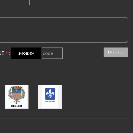
ENVOYER
DE
*
: