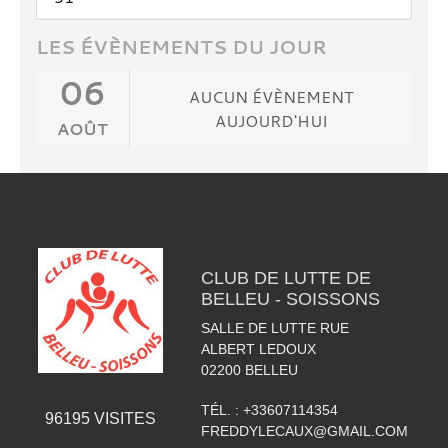
LES ÉVÈNEMENTS DU JOUR
06
AUCUN ÉVÈNEMENT
AUJOURD'HUI
AOÛT
CLUB DE LUTTE DE
BELLEU - SOISSONS
SALLE DE LUTTE RUE
ALBERT LEDOUX
02200
BELLEU
TÉL. :
+33607114354
96195
VISITES
FREDDYLECAUX@GMAIL.COM