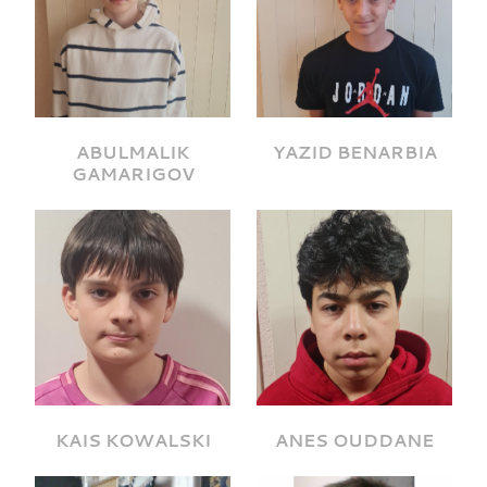
ABULMALIK
YAZID BENARBIA
GAMARIGOV
KAIS KOWALSKI
ANES OUDDANE