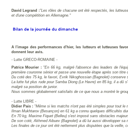
David Legrand :
"
Les rôles de chacune ont été respectés, les lutteus
et d'une compétition en Allemagne."
Bilan de la journée du dimanche
A l'image des performances d'hier, les lutteurs et lutteuses fav
donnent leur avis.
- Lutte GRECO-ROMAINE -
Patrice Mourier :
"En 66 kg, malgré l'absence des leaders de l'équ
première couronne sénior et passe une nouvelle étape après son titre c
Du coté des 75 kg, le favori, Evrik Nikoghossian (Bagnolet) conserve son
La lutte fut plus rude pour Samba Diong (Le Havre)
en 85 kg, il a dû 
malgré sa position de junior.
Nous sommes globalement satisfaits de ce que nous a montré le gro
- Lutte LIBRE -
Didier Pais :
"Même si les matchs n'ont pas été simples pour tout le mo
Ilman Mukhtarov (Besançon) en 61 kg a connu quelques difficultés dura
En 70 kg, Maxime Fiquet (Belleu) s'est imposé sans obstacles majeur
De son coté, Akhmed Aibuev (Bagnolet) a dû lui aussi développer sa me
Les finales de ce jour ont été nettement plus disputées que la veille, c