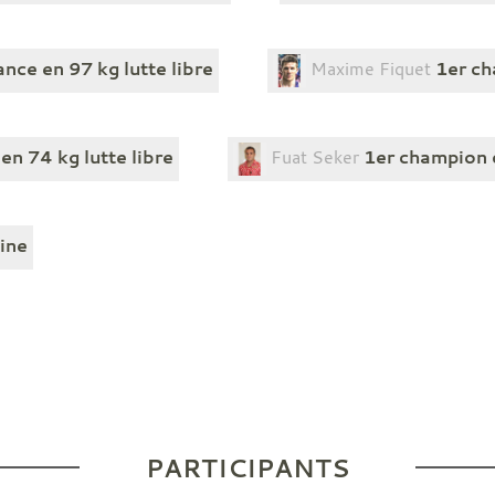
ce en 97 kg lutte libre
Maxime Fiquet
1er ch
n 74 kg lutte libre
Fuat Seker
1er champion 
ine
PARTICIPANTS