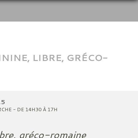
INE, LIBRE, GRÉCO-
15
RCHE
- DE 14H30 À 17H
ibre, gréco-romaine