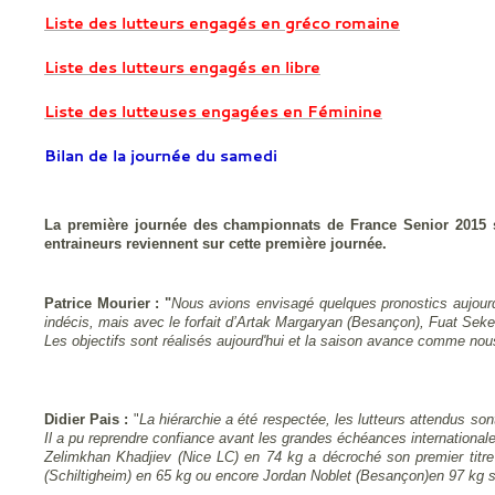
Liste des lutteurs engagés en gréco romaine
Liste des lutteurs engagés en libre
Liste des lutteuses engagées en Féminine
Bilan de la journée du samedi
La première journée des championnats de France Senior 2015 s'
entraineurs reviennent sur cette première journée.
Patrice Mourier : "
Nous avions envisagé quelques pronostics aujourd'
indécis, mais avec le forfait d’Artak Margaryan (Besançon), Fuat Seker 
Les objectifs sont réalisés aujourd'hui et la saison avance comme nous
Didier Pais :
"
La hiérarchie a été respectée, les lutteurs attendus so
Il a pu reprendre confiance avant les grandes échéances international
Zelimkhan Khadjiev (Nice LC) en 74 kg a décroché son premier titre
(Schiltigheim) en 65 kg ou encore Jordan Noblet (Besançon)en 97 kg son