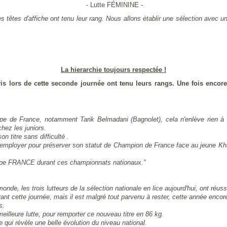
- Lutte FÉMININE -
es têtes d'affiche ont tenu leur rang. Nous allons établir une sélection ave
La hierarchie toujours respectée !
oris lors de cette seconde journée ont tenu leurs rangs. Une fois encor
ipe de France, notamment Tarik Belmadani (Bagnolet), cela n'enlève rien 
hez les juniors.
 titre sans difficulté .
s'employer pour préserver son statut de Champion de France face au jeune Kha
upe FRANCE durant ces championnats nationaux."
nde, les trois lutteurs de la sélection nationale en lice aujourd'hui, ont réus
nt cette journée, mais il est malgré tout parvenu à rester, cette année encor
s.
illeure lutte, pour remporter ce nouveau titre en 86 kg.
e qui révèle une belle évolution du niveau national.