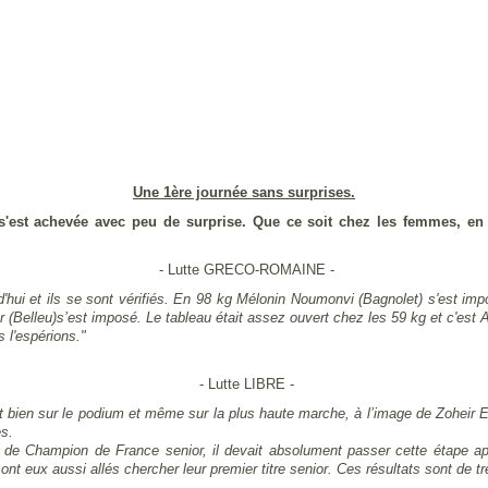
Une 1ère journée sans surprises.
est achevée avec peu de surprise. Que ce soit chez les femmes, en l
- Lutte GRECO-ROMAINE -
hui et ils se sont vérifiés. En 98 kg Mélonin Noumonvi (Bagnolet) s'est impo
(Belleu)s’est imposé. Le tableau était assez ouvert chez les 59 kg et c'est A
 l'espérions."
- Lutte LIBRE -
nt bien sur le podium et même sur la plus haute marche, à l’image de Zoheir E
es.
 de Champion de France senior, il devait absolument passer cette étape ap
t eux aussi allés chercher leur premier titre senior. Ces résultats sont de tr