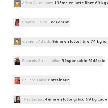
Adam Avtorkhnov
13ème en lutte libre 63 kg
Brigitte Fievre
Encadrant
Clement Attardo
9ème en lutte libre 74 kg ju
François Stramandino
Rèsponsable fédérale
Philippe Haise
Entraîneur
Theo Lecaux
4ème en lutte gréco 69 kg cade