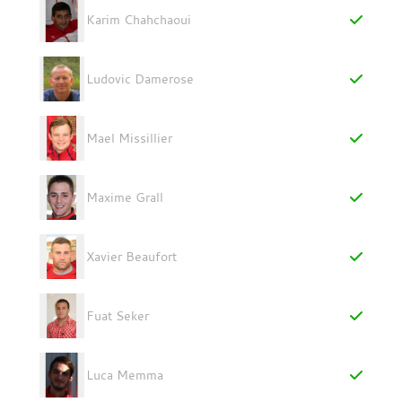
Karim Chahchaoui
Ludovic Damerose
Mael Missillier
Maxime Grall
Xavier Beaufort
Fuat Seker
Luca Memma