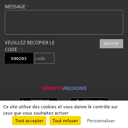
MESSAGE
*
VEUILLEZ RECOPIER LE
ENVOYER
CODE
*
:
SPORTS
REGIONS
Ce site utilise des cookies et vous donne le contrôle sur
ceux que vous souhaitez activer
Envie de participer ?
Tout accepter
Tout refuser
Personnaliser
CONNEXION