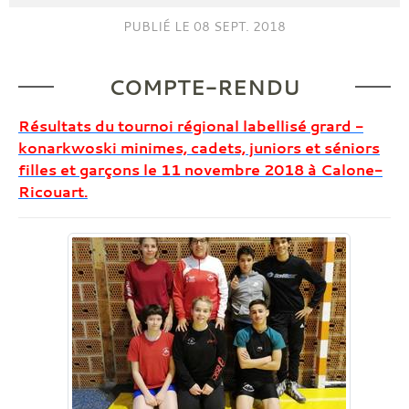
PUBLIÉ LE
08 SEPT. 2018
COMPTE-RENDU
Résultats du tournoi régional labellisé grard -
konarkwoski minimes, cadets, juniors et séniors
filles et garçons le 11 novembre 2018 à Calone-
Ricouart.