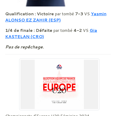
Qualification :
Victoire
par tombé
7-3
VS
Yasmin
ALONSO EZ ZAHIR (ESP)
1/4 de finale :
Défaite
par tombé
4-2
VS
Gia
KASTELAN (CRO)
Pas de repêchage.
Championnats d’Europe U20 Féminine 2024