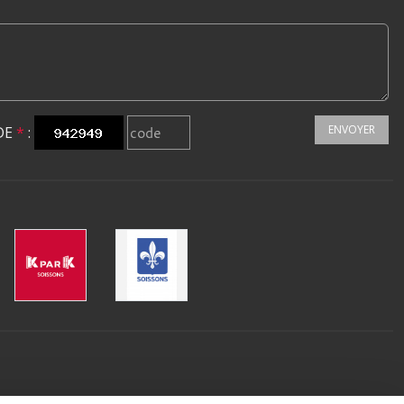
ENVOYER
DE
*
: