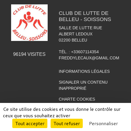
CLUB DE LUTTE DE
BELLEU - SOISSONS
SALLE DE LUTTE RUE
ALBERT LEDOUX
02200
BELLEU
TÉL. :
+33607114354
96194
VISITES
FREDDYLECAUX@GMAIL.COM
INFORMATIONS LÉGALES
SIGNALER UN CONTENU
INAPPROPRIÉ
CHARTE COOKIES
Ce site utilise des cookies et vous donne le contrôle sur
GESTION DES COOKIES
ceux que vous souhaitez activer
Envie de participer ?
Tout accepter
Tout refuser
Personnaliser
CONNEXION