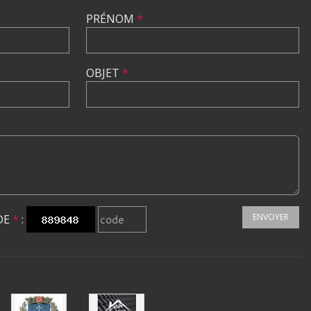
PRÉNOM
*
OBJET
*
ENVOYER
DE
*
: